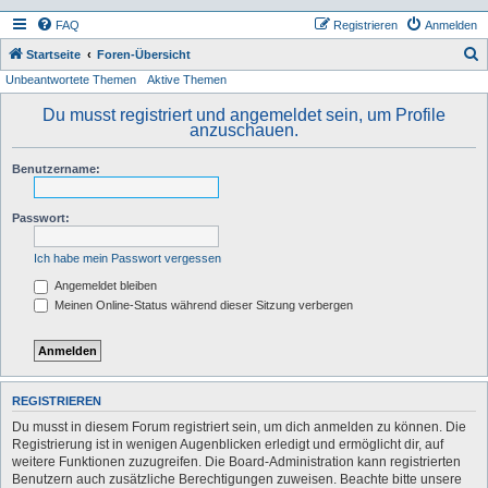
FAQ
Registrieren
Anmelden
S
Startseite
Foren-Übersicht
Unbeantwortete Themen
Aktive Themen
u
c
Du musst registriert und angemeldet sein, um Profile
anzuschauen.
h
e
Benutzername:
Passwort:
Ich habe mein Passwort vergessen
Angemeldet bleiben
Meinen Online-Status während dieser Sitzung verbergen
REGISTRIEREN
Du musst in diesem Forum registriert sein, um dich anmelden zu können. Die
Registrierung ist in wenigen Augenblicken erledigt und ermöglicht dir, auf
weitere Funktionen zuzugreifen. Die Board-Administration kann registrierten
Benutzern auch zusätzliche Berechtigungen zuweisen. Beachte bitte unsere