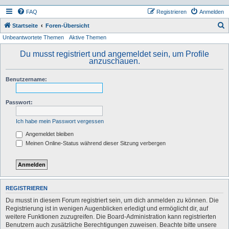
FAQ
Registrieren
Anmelden
S
Startseite
Foren-Übersicht
Unbeantwortete Themen
Aktive Themen
u
c
Du musst registriert und angemeldet sein, um Profile
anzuschauen.
h
e
Benutzername:
Passwort:
Ich habe mein Passwort vergessen
Angemeldet bleiben
Meinen Online-Status während dieser Sitzung verbergen
REGISTRIEREN
Du musst in diesem Forum registriert sein, um dich anmelden zu können. Die
Registrierung ist in wenigen Augenblicken erledigt und ermöglicht dir, auf
weitere Funktionen zuzugreifen. Die Board-Administration kann registrierten
Benutzern auch zusätzliche Berechtigungen zuweisen. Beachte bitte unsere