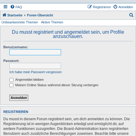
FAQ
Registrieren
Anmelden
S
Startseite
Foren-Übersicht
Unbeantwortete Themen
Aktive Themen
u
c
Du musst registriert und angemeldet sein, um Profile
anzuschauen.
h
e
Benutzername:
Passwort:
Ich habe mein Passwort vergessen
Angemeldet bleiben
Meinen Online-Status während dieser Sitzung verbergen
REGISTRIEREN
Du musst in diesem Forum registriert sein, um dich anmelden zu können. Die
Registrierung ist in wenigen Augenblicken erledigt und ermöglicht dir, auf
weitere Funktionen zuzugreifen. Die Board-Administration kann registrierten
Benutzern auch zusätzliche Berechtigungen zuweisen. Beachte bitte unsere