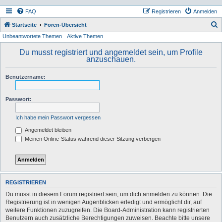
FAQ
Registrieren
Anmelden
S
Startseite
Foren-Übersicht
Unbeantwortete Themen
Aktive Themen
u
c
Du musst registriert und angemeldet sein, um Profile
anzuschauen.
h
e
Benutzername:
Passwort:
Ich habe mein Passwort vergessen
Angemeldet bleiben
Meinen Online-Status während dieser Sitzung verbergen
REGISTRIEREN
Du musst in diesem Forum registriert sein, um dich anmelden zu können. Die
Registrierung ist in wenigen Augenblicken erledigt und ermöglicht dir, auf
weitere Funktionen zuzugreifen. Die Board-Administration kann registrierten
Benutzern auch zusätzliche Berechtigungen zuweisen. Beachte bitte unsere