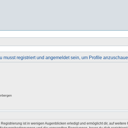
u musst registriert und angemeldet sein, um Profile anzuschaue
erbergen
egistrierung ist in wenigen Augenblicken erledigt und ermöglicht dir, auf weitere 
Nutzungsbedingungen und die verwandten Regelungen, bevor du dich registrierst. 