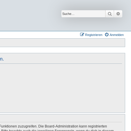
Suche
Erwei
Registrieren
Anmelden
n.
Funktionen zuzugreifen. Die Board-Administration kann registrierten
Bitte beachte auch die jeweiligen Forenregeln, wenn du dich in diesem