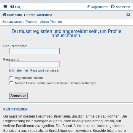
FAQ
Registrieren
Anmelden
S
Startseite
Foren-Übersicht
Unbeantwortete Themen
Aktive Themen
u
c
Du musst registriert und angemeldet sein, um Profile
anzuschauen.
h
e
Benutzername:
Passwort:
Ich habe mein Passwort vergessen
Angemeldet bleiben
Meinen Online-Status während dieser Sitzung verbergen
REGISTRIEREN
Du musst in diesem Forum registriert sein, um dich anmelden zu können. Die
Registrierung ist in wenigen Augenblicken erledigt und ermöglicht dir, auf
weitere Funktionen zuzugreifen. Die Board-Administration kann registrierten
Benutzern auch zusätzliche Berechtigungen zuweisen. Beachte bitte unsere