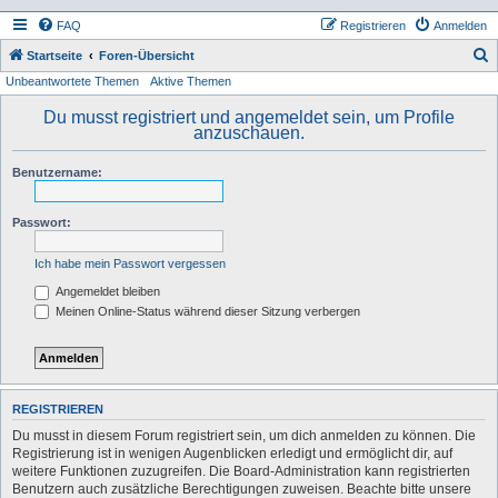
FAQ
Registrieren
Anmelden
S
Startseite
Foren-Übersicht
Unbeantwortete Themen
Aktive Themen
u
c
Du musst registriert und angemeldet sein, um Profile
anzuschauen.
h
e
Benutzername:
Passwort:
Ich habe mein Passwort vergessen
Angemeldet bleiben
Meinen Online-Status während dieser Sitzung verbergen
REGISTRIEREN
Du musst in diesem Forum registriert sein, um dich anmelden zu können. Die
Registrierung ist in wenigen Augenblicken erledigt und ermöglicht dir, auf
weitere Funktionen zuzugreifen. Die Board-Administration kann registrierten
Benutzern auch zusätzliche Berechtigungen zuweisen. Beachte bitte unsere