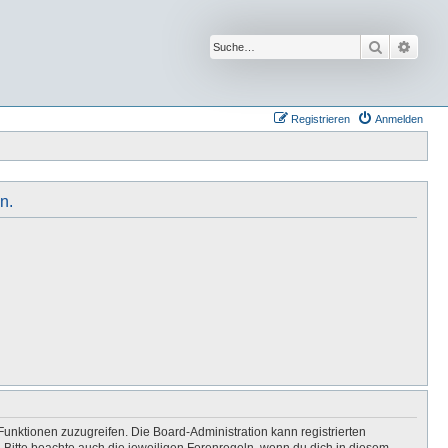
Suche
Erwei
Registrieren
Anmelden
n.
Funktionen zuzugreifen. Die Board-Administration kann registrierten
Bitte beachte auch die jeweiligen Forenregeln, wenn du dich in diesem