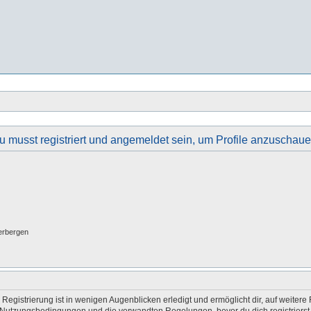
u musst registriert und angemeldet sein, um Profile anzuschaue
erbergen
egistrierung ist in wenigen Augenblicken erledigt und ermöglicht dir, auf weitere 
Nutzungsbedingungen und die verwandten Regelungen, bevor du dich registrierst. 