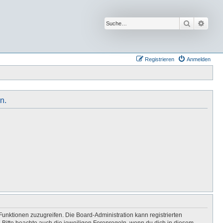
Suche
Erwei
Registrieren
Anmelden
n.
Funktionen zuzugreifen. Die Board-Administration kann registrierten
Bitte beachte auch die jeweiligen Forenregeln, wenn du dich in diesem