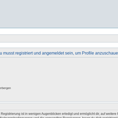
u musst registriert und angemeldet sein, um Profile anzuschaue
erbergen
egistrierung ist in wenigen Augenblicken erledigt und ermöglicht dir, auf weitere 
Nutzungsbedingungen und die verwandten Regelungen, bevor du dich registrierst. 