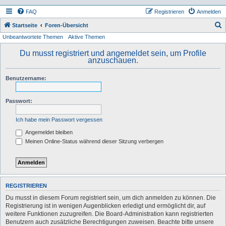
FAQ
Registrieren
Anmelden
S
Startseite
Foren-Übersicht
Unbeantwortete Themen
Aktive Themen
u
c
Du musst registriert und angemeldet sein, um Profile
anzuschauen.
h
e
Benutzername:
Passwort:
Ich habe mein Passwort vergessen
Angemeldet bleiben
Meinen Online-Status während dieser Sitzung verbergen
REGISTRIEREN
Du musst in diesem Forum registriert sein, um dich anmelden zu können. Die
Registrierung ist in wenigen Augenblicken erledigt und ermöglicht dir, auf
weitere Funktionen zuzugreifen. Die Board-Administration kann registrierten
Benutzern auch zusätzliche Berechtigungen zuweisen. Beachte bitte unsere