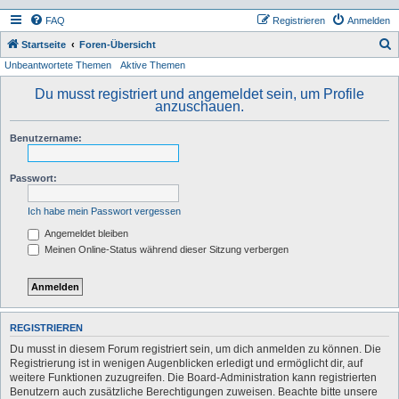
FAQ
Registrieren
Anmelden
S
Startseite
Foren-Übersicht
Unbeantwortete Themen
Aktive Themen
u
c
Du musst registriert und angemeldet sein, um Profile
anzuschauen.
h
e
Benutzername:
Passwort:
Ich habe mein Passwort vergessen
Angemeldet bleiben
Meinen Online-Status während dieser Sitzung verbergen
REGISTRIEREN
Du musst in diesem Forum registriert sein, um dich anmelden zu können. Die
Registrierung ist in wenigen Augenblicken erledigt und ermöglicht dir, auf
weitere Funktionen zuzugreifen. Die Board-Administration kann registrierten
Benutzern auch zusätzliche Berechtigungen zuweisen. Beachte bitte unsere