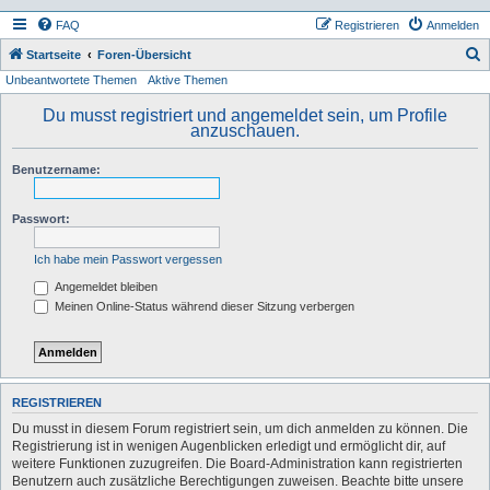
FAQ
Registrieren
Anmelden
S
Startseite
Foren-Übersicht
Unbeantwortete Themen
Aktive Themen
u
c
Du musst registriert und angemeldet sein, um Profile
anzuschauen.
h
e
Benutzername:
Passwort:
Ich habe mein Passwort vergessen
Angemeldet bleiben
Meinen Online-Status während dieser Sitzung verbergen
REGISTRIEREN
Du musst in diesem Forum registriert sein, um dich anmelden zu können. Die
Registrierung ist in wenigen Augenblicken erledigt und ermöglicht dir, auf
weitere Funktionen zuzugreifen. Die Board-Administration kann registrierten
Benutzern auch zusätzliche Berechtigungen zuweisen. Beachte bitte unsere