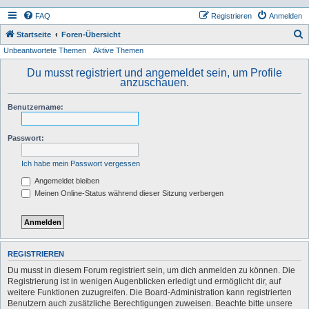
FAQ
Registrieren
Anmelden
S
Startseite
Foren-Übersicht
Unbeantwortete Themen
Aktive Themen
u
c
Du musst registriert und angemeldet sein, um Profile
anzuschauen.
h
e
Benutzername:
Passwort:
Ich habe mein Passwort vergessen
Angemeldet bleiben
Meinen Online-Status während dieser Sitzung verbergen
REGISTRIEREN
Du musst in diesem Forum registriert sein, um dich anmelden zu können. Die
Registrierung ist in wenigen Augenblicken erledigt und ermöglicht dir, auf
weitere Funktionen zuzugreifen. Die Board-Administration kann registrierten
Benutzern auch zusätzliche Berechtigungen zuweisen. Beachte bitte unsere