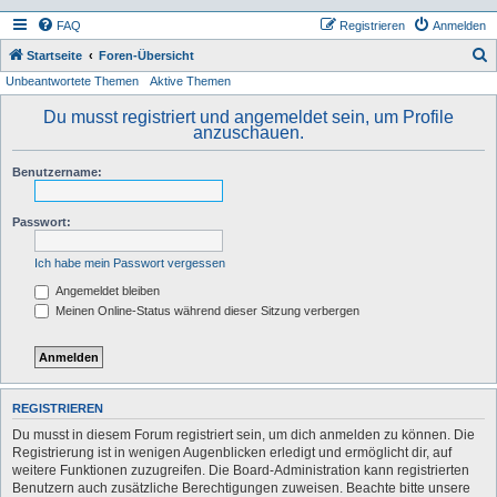
FAQ
Registrieren
Anmelden
S
Startseite
Foren-Übersicht
Unbeantwortete Themen
Aktive Themen
u
c
Du musst registriert und angemeldet sein, um Profile
anzuschauen.
h
e
Benutzername:
Passwort:
Ich habe mein Passwort vergessen
Angemeldet bleiben
Meinen Online-Status während dieser Sitzung verbergen
REGISTRIEREN
Du musst in diesem Forum registriert sein, um dich anmelden zu können. Die
Registrierung ist in wenigen Augenblicken erledigt und ermöglicht dir, auf
weitere Funktionen zuzugreifen. Die Board-Administration kann registrierten
Benutzern auch zusätzliche Berechtigungen zuweisen. Beachte bitte unsere