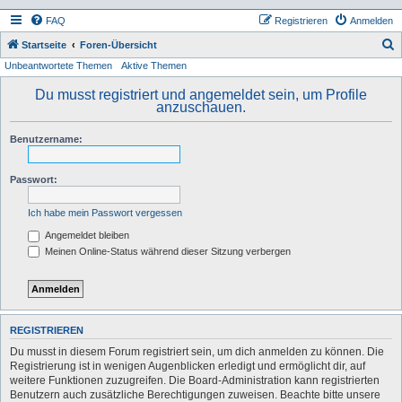
FAQ
Registrieren
Anmelden
S
Startseite
Foren-Übersicht
Unbeantwortete Themen
Aktive Themen
u
c
Du musst registriert und angemeldet sein, um Profile
anzuschauen.
h
e
Benutzername:
Passwort:
Ich habe mein Passwort vergessen
Angemeldet bleiben
Meinen Online-Status während dieser Sitzung verbergen
REGISTRIEREN
Du musst in diesem Forum registriert sein, um dich anmelden zu können. Die
Registrierung ist in wenigen Augenblicken erledigt und ermöglicht dir, auf
weitere Funktionen zuzugreifen. Die Board-Administration kann registrierten
Benutzern auch zusätzliche Berechtigungen zuweisen. Beachte bitte unsere