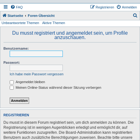
FAQ
Registrieren
Anmelden
S
Startseite
Foren-Übersicht
Unbeantwortete Themen
Aktive Themen
u
c
Du musst registriert und angemeldet sein, um Profile
anzuschauen.
h
e
Benutzername:
Passwort:
Ich habe mein Passwort vergessen
Angemeldet bleiben
Meinen Online-Status während dieser Sitzung verbergen
REGISTRIEREN
Du musst in diesem Forum registriert sein, um dich anmelden zu können. Die
Registrierung ist in wenigen Augenblicken erledigt und ermöglicht dir, auf
weitere Funktionen zuzugreifen. Die Board-Administration kann registrierten
Benutzern auch zusätzliche Berechtigungen zuweisen. Beachte bitte unsere