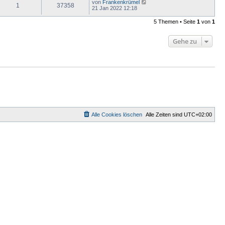
von
Frankenkrümel
1
37358
21 Jan 2022 12:18
5 Themen • Seite
1
von
1
Gehe zu
Alle Cookies löschen
Alle Zeiten sind
UTC+02:00