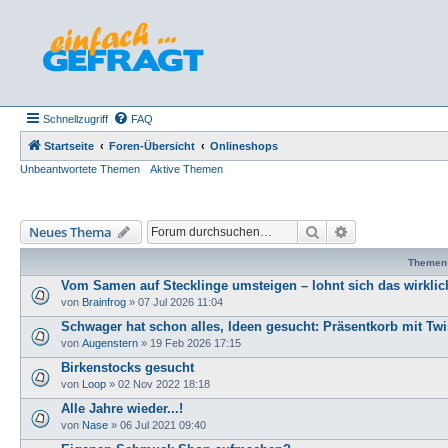
Schnellzugriff
FAQ
Startseite
Foren-Übersicht
Onlineshops
Unbeantwortete Themen
Aktive Themen
Suche
Erweiterte Such
Neues Thema
Themen
Vom Samen auf Stecklinge umsteigen – lohnt sich das wirklic
von
Brainfrog
»
07 Jul 2026 11:04
Schwager hat schon alles, Ideen gesucht: Präsentkorb mit Twi
von
Augenstern
»
19 Feb 2026 17:15
Birkenstocks gesucht
von
Loop
»
02 Nov 2022 18:18
Alle Jahre wieder...!
von
Nase
»
06 Jul 2021 09:40