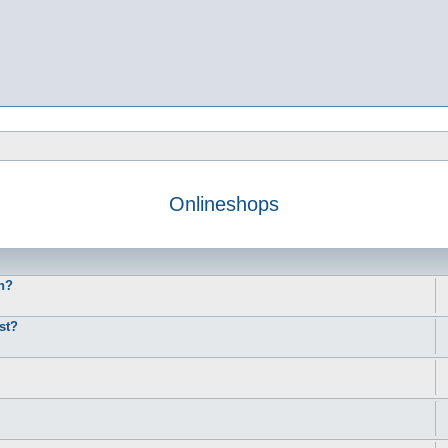
Onlineshops
e
h?
st?