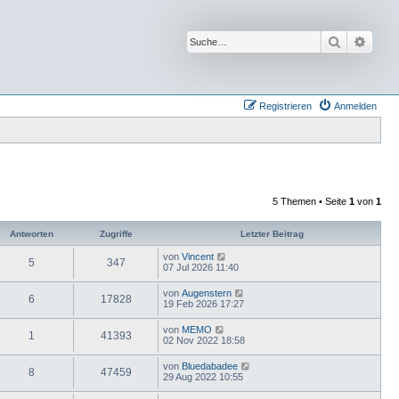
Suche
Erwei
Registrieren
Anmelden
5 Themen • Seite
1
von
1
Antworten
Zugriffe
Letzter Beitrag
von
Vincent
5
347
07 Jul 2026 11:40
von
Augenstern
6
17828
19 Feb 2026 17:27
von
MEMO
1
41393
02 Nov 2022 18:58
von
Bluedabadee
8
47459
29 Aug 2022 10:55