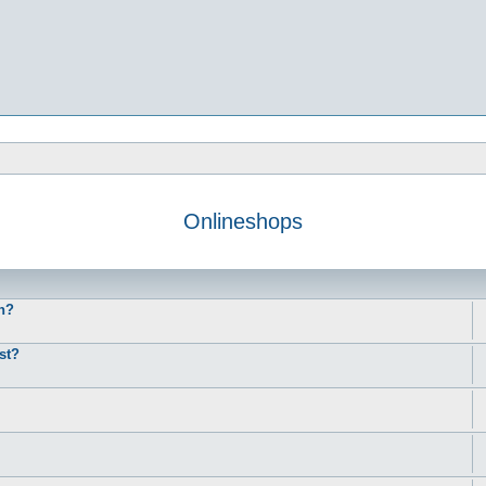
Onlineshops
e
h?
st?