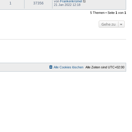
von
Frankenkrümel
1
37356
21 Jan 2022 12:18
5 Themen • Seite
1
von
1
Gehe zu
Alle Cookies löschen
Alle Zeiten sind
UTC+02:00