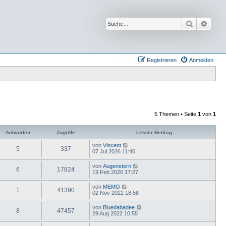
Suche
Erwei
Registrieren
Anmelden
5 Themen • Seite
1
von
1
Antworten
Zugriffe
Letzter Beitrag
von
Vincent
5
337
07 Jul 2026 11:40
von
Augenstern
6
17824
19 Feb 2026 17:27
von
MEMO
1
41390
02 Nov 2022 18:58
von
Bluedabadee
8
47457
29 Aug 2022 10:55