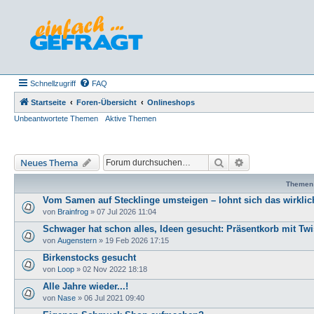
Schnellzugriff
FAQ
Startseite
Foren-Übersicht
Onlineshops
Unbeantwortete Themen
Aktive Themen
Suche
Erweiterte Such
Neues Thema
Themen
Vom Samen auf Stecklinge umsteigen – lohnt sich das wirklic
von
Brainfrog
»
07 Jul 2026 11:04
Schwager hat schon alles, Ideen gesucht: Präsentkorb mit Twi
von
Augenstern
»
19 Feb 2026 17:15
Birkenstocks gesucht
von
Loop
»
02 Nov 2022 18:18
Alle Jahre wieder...!
von
Nase
»
06 Jul 2021 09:40