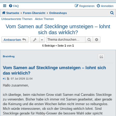
FAQ
Registrieren
Anmelden
S
Startseite
Foren-Übersicht
Onlineshops
Unbeantwortete Themen
Aktive Themen
u
Vom Samen auf Stecklinge umsteigen – lohnt
c
sich das wirklich?
h
e
Suche
Erweiterte
Antworten
6 Beiträge • Seite
1
von
1
Brainfrog
Vom Samen auf Stecklinge umsteigen – lohnt sich
das wirklich?
B
#1
07 Jul 2026 11:04
e
i
Hallo zusammen,
t
r
a
ich überlege, beim nächsten Grow statt Samen mal Cannabis Stecklinge
g
zu verwenden. Bisher habe ich immer mit Samen gearbeitet, aber gerade
die Keimung und die ersten Wochen liefen nicht immer so reibungslos.
Mich würde interessieren, ob sich der Umstieg wirklich lohnt. Sind
Stecklinge gerade für Hobby-Grower die bessere Wahl oder spricht