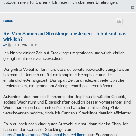
trotzdem mehr für Samen? Ich freue mich über eure Erfahrungen.
Lorion
Re: Vom Samen auf Stecklinge umsteigen – lohnt sich das
wirklich?
B
#2
07 Jul 2026 11:15
e
i
Ich bin vor einiger Zeit auf Stecklinge umgestiegen und würde ehrlich
t
gesagt nicht mehr zurückwechseln.
r
a
g
Der größte Vorteil ist für mich, dass du bereits bewurzelte Jungpflanzen
bekommst. Dadurch entfällt die komplette Keimphase und die
empfindliche Anfangszeit. Das spart Zeit und reduziert viele typische
Fehlerquellen, die gerade am Anfang schnell passieren können.
Außerdem stammen die Pflanzen in der Regel aus bewährter Genetik,
sodass Wachstum und Eigenschaften deutlich besser vorhersehbar sind.
Wenn man einen bestimmten Zeitplan hat oder nicht unnötig Platz
verschwenden möchte, finde ich Cannabis Stecklinge deutlich effizienter.
Falls du noch nach einer guten Auswahl suchst, dann hier im Shop: Ich
habe mit den Cannabis Stecklinge von
https://ganjafarmer.de/694-cannabis-stecklinge
gute Erfahrungen