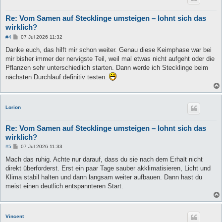
Re: Vom Samen auf Stecklinge umsteigen – lohnt sich das
wirklich?
B
#4
07 Jul 2026 11:32
e
i
Danke euch, das hilft mir schon weiter. Genau diese Keimphase war bei
t
mir bisher immer der nervigste Teil, weil mal etwas nicht aufgeht oder die
r
a
Pflanzen sehr unterschiedlich starten. Dann werde ich Stecklinge beim
g
nächsten Durchlauf definitiv testen.
Lorion
Re: Vom Samen auf Stecklinge umsteigen – lohnt sich das
wirklich?
B
#5
07 Jul 2026 11:33
e
i
Mach das ruhig. Achte nur darauf, dass du sie nach dem Erhalt nicht
t
direkt überforderst. Erst ein paar Tage sauber akklimatisieren, Licht und
r
a
Klima stabil halten und dann langsam weiter aufbauen. Dann hast du
g
meist einen deutlich entspannteren Start.
Vincent