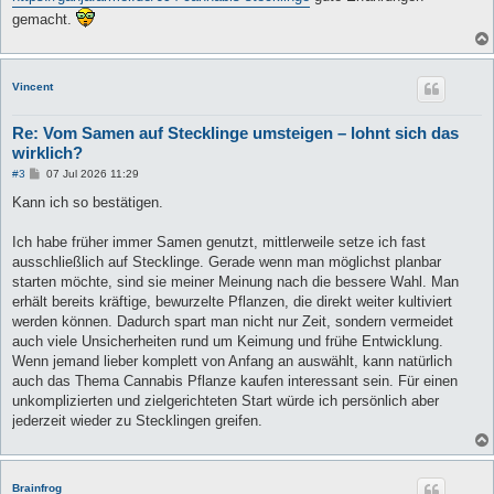
gemacht.
Vincent
Re: Vom Samen auf Stecklinge umsteigen – lohnt sich das
wirklich?
B
#3
07 Jul 2026 11:29
e
i
Kann ich so bestätigen.
t
r
a
Ich habe früher immer Samen genutzt, mittlerweile setze ich fast
g
ausschließlich auf Stecklinge. Gerade wenn man möglichst planbar
starten möchte, sind sie meiner Meinung nach die bessere Wahl. Man
erhält bereits kräftige, bewurzelte Pflanzen, die direkt weiter kultiviert
werden können. Dadurch spart man nicht nur Zeit, sondern vermeidet
auch viele Unsicherheiten rund um Keimung und frühe Entwicklung.
Wenn jemand lieber komplett von Anfang an auswählt, kann natürlich
auch das Thema Cannabis Pflanze kaufen interessant sein. Für einen
unkomplizierten und zielgerichteten Start würde ich persönlich aber
jederzeit wieder zu Stecklingen greifen.
Brainfrog