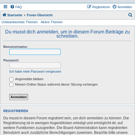
FAQ
Registrieren
Anmelden
S
Startseite
Foren-Übersicht
Unbeantwortete Themen
Aktive Themen
u
c
Du musst dich anmelden, um in diesem Forum Beiträge zu
schreiben.
h
e
Benutzername:
Passwort:
Ich habe mein Passwort vergessen
Angemeldet bleiben
Meinen Online-Status während dieser Sitzung verbergen
REGISTRIEREN
Du musst in diesem Forum registriert sein, um dich anmelden zu können. Die
Registrierung ist in wenigen Augenblicken erledigt und ermöglicht dir, auf
weitere Funktionen zuzugreifen. Die Board-Administration kann registrierten
Benutzern auch zusätzliche Berechtigungen zuweisen. Beachte bitte unsere