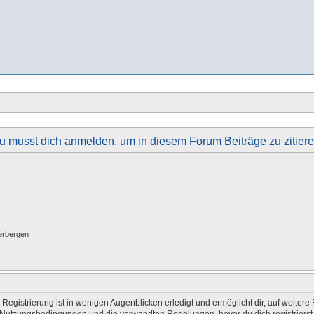
u musst dich anmelden, um in diesem Forum Beiträge zu zitiere
erbergen
egistrierung ist in wenigen Augenblicken erledigt und ermöglicht dir, auf weitere 
Nutzungsbedingungen und die verwandten Regelungen, bevor du dich registrierst. 