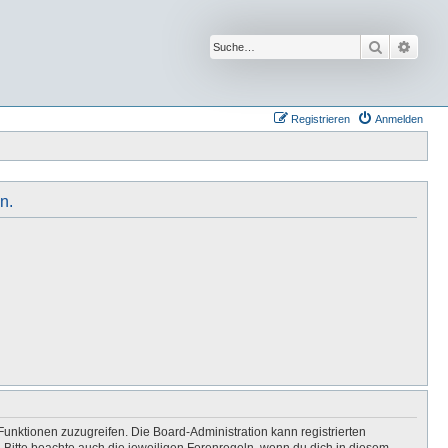
Suche
Erwei
Registrieren
Anmelden
n.
Funktionen zuzugreifen. Die Board-Administration kann registrierten
Bitte beachte auch die jeweiligen Forenregeln, wenn du dich in diesem