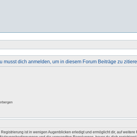
u musst dich anmelden, um in diesem Forum Beiträge zu zitiere
erbergen
egistrierung ist in wenigen Augenblicken erledigt und ermöglicht dir, auf weitere 
Nutzungsbedingungen und die verwandten Regelungen, bevor du dich registrierst. 