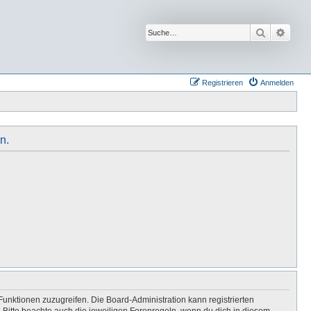
Suche
Erwei
Registrieren
Anmelden
n.
Funktionen zuzugreifen. Die Board-Administration kann registrierten
Bitte beachte auch die jeweiligen Forenregeln, wenn du dich in diesem