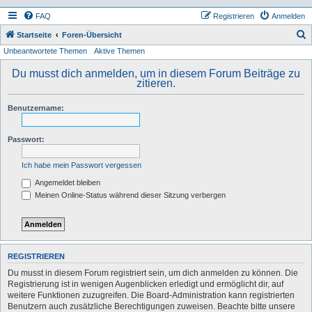
FAQ
Registrieren
Anmelden
S
Startseite
Foren-Übersicht
Unbeantwortete Themen
Aktive Themen
u
c
Du musst dich anmelden, um in diesem Forum Beiträge zu
zitieren.
h
e
Benutzername:
Passwort:
Ich habe mein Passwort vergessen
Angemeldet bleiben
Meinen Online-Status während dieser Sitzung verbergen
REGISTRIEREN
Du musst in diesem Forum registriert sein, um dich anmelden zu können. Die
Registrierung ist in wenigen Augenblicken erledigt und ermöglicht dir, auf
weitere Funktionen zuzugreifen. Die Board-Administration kann registrierten
Benutzern auch zusätzliche Berechtigungen zuweisen. Beachte bitte unsere