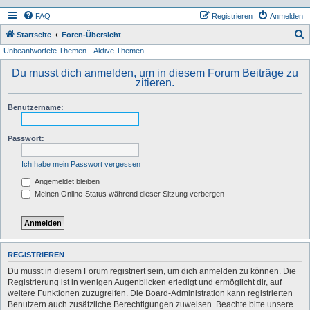
FAQ
Registrieren
Anmelden
S
Startseite
Foren-Übersicht
Unbeantwortete Themen
Aktive Themen
u
c
Du musst dich anmelden, um in diesem Forum Beiträge zu
zitieren.
h
e
Benutzername:
Passwort:
Ich habe mein Passwort vergessen
Angemeldet bleiben
Meinen Online-Status während dieser Sitzung verbergen
REGISTRIEREN
Du musst in diesem Forum registriert sein, um dich anmelden zu können. Die
Registrierung ist in wenigen Augenblicken erledigt und ermöglicht dir, auf
weitere Funktionen zuzugreifen. Die Board-Administration kann registrierten
Benutzern auch zusätzliche Berechtigungen zuweisen. Beachte bitte unsere