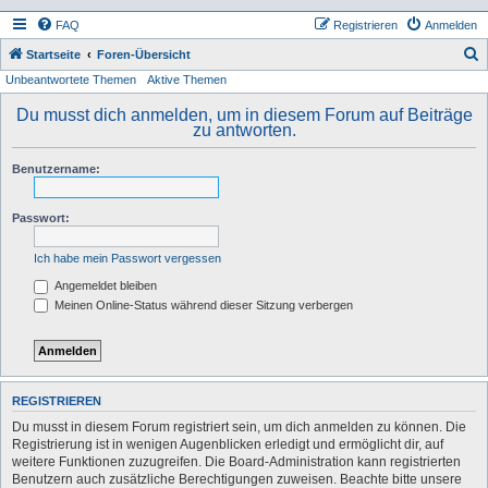
FAQ
Registrieren
Anmelden
S
Startseite
Foren-Übersicht
Unbeantwortete Themen
Aktive Themen
u
c
Du musst dich anmelden, um in diesem Forum auf Beiträge
zu antworten.
h
e
Benutzername:
Passwort:
Ich habe mein Passwort vergessen
Angemeldet bleiben
Meinen Online-Status während dieser Sitzung verbergen
REGISTRIEREN
Du musst in diesem Forum registriert sein, um dich anmelden zu können. Die
Registrierung ist in wenigen Augenblicken erledigt und ermöglicht dir, auf
weitere Funktionen zuzugreifen. Die Board-Administration kann registrierten
Benutzern auch zusätzliche Berechtigungen zuweisen. Beachte bitte unsere