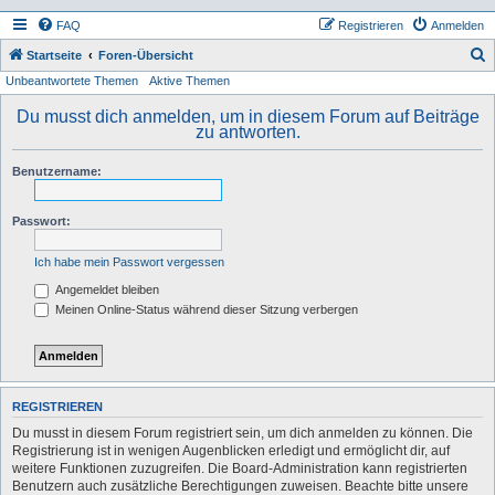
FAQ
Registrieren
Anmelden
S
Startseite
Foren-Übersicht
Unbeantwortete Themen
Aktive Themen
u
c
Du musst dich anmelden, um in diesem Forum auf Beiträge
zu antworten.
h
e
Benutzername:
Passwort:
Ich habe mein Passwort vergessen
Angemeldet bleiben
Meinen Online-Status während dieser Sitzung verbergen
REGISTRIEREN
Du musst in diesem Forum registriert sein, um dich anmelden zu können. Die
Registrierung ist in wenigen Augenblicken erledigt und ermöglicht dir, auf
weitere Funktionen zuzugreifen. Die Board-Administration kann registrierten
Benutzern auch zusätzliche Berechtigungen zuweisen. Beachte bitte unsere