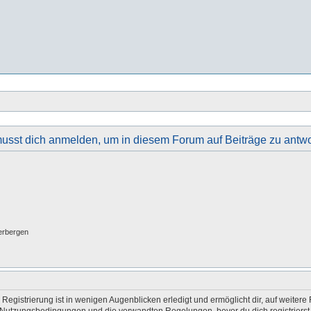
usst dich anmelden, um in diesem Forum auf Beiträge zu antwo
erbergen
egistrierung ist in wenigen Augenblicken erledigt und ermöglicht dir, auf weitere 
Nutzungsbedingungen und die verwandten Regelungen, bevor du dich registrierst. 