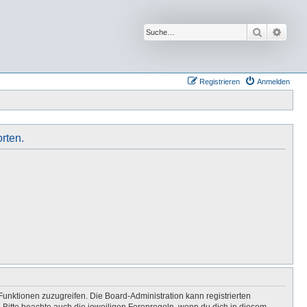
Suche
Erwei
Registrieren
Anmelden
rten.
Funktionen zuzugreifen. Die Board-Administration kann registrierten
Bitte beachte auch die jeweiligen Forenregeln, wenn du dich in diesem