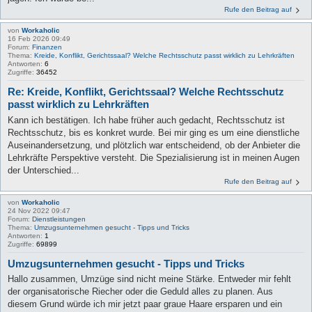
Rufe den Beitrag auf
von
Workaholic
16 Feb 2026 09:49
Forum:
Finanzen
Thema:
Kreide, Konflikt, Gerichtssaal? Welche Rechtsschutz passt wirklich zu Lehrkräften
Antworten:
6
Zugriffe:
36452
Re: Kreide, Konflikt, Gerichtssaal? Welche Rechtsschutz
passt wirklich zu Lehrkräften
Kann ich bestätigen. Ich habe früher auch gedacht, Rechtsschutz ist
Rechtsschutz, bis es konkret wurde. Bei mir ging es um eine dienstliche
Auseinandersetzung, und plötzlich war entscheidend, ob der Anbieter die
Lehrkräfte Perspektive versteht. Die Spezialisierung ist in meinen Augen
der Unterschied...
Rufe den Beitrag auf
von
Workaholic
24 Nov 2022 09:47
Forum:
Dienstleistungen
Thema:
Umzugsunternehmen gesucht - Tipps und Tricks
Antworten:
1
Zugriffe:
69899
Umzugsunternehmen gesucht - Tipps und Tricks
Hallo zusammen, Umzüge sind nicht meine Stärke. Entweder mir fehlt
der organisatorische Riecher oder die Geduld alles zu planen. Aus
diesem Grund würde ich mir jetzt paar graue Haare ersparen und ein