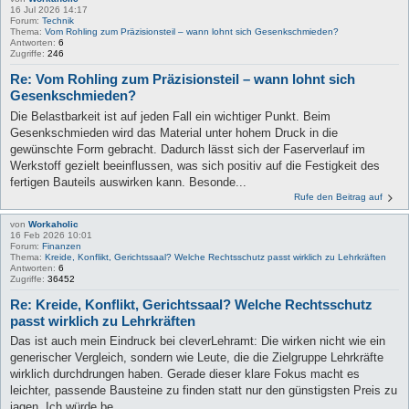
16 Jul 2026 14:17
Forum:
Technik
Thema:
Vom Rohling zum Präzisionsteil – wann lohnt sich Gesenkschmieden?
Antworten:
6
Zugriffe:
246
Re: Vom Rohling zum Präzisionsteil – wann lohnt sich
Gesenkschmieden?
Die Belastbarkeit ist auf jeden Fall ein wichtiger Punkt. Beim
Gesenkschmieden wird das Material unter hohem Druck in die
gewünschte Form gebracht. Dadurch lässt sich der Faserverlauf im
Werkstoff gezielt beeinflussen, was sich positiv auf die Festigkeit des
fertigen Bauteils auswirken kann. Besonde...
Rufe den Beitrag auf
von
Workaholic
16 Feb 2026 10:01
Forum:
Finanzen
Thema:
Kreide, Konflikt, Gerichtssaal? Welche Rechtsschutz passt wirklich zu Lehrkräften
Antworten:
6
Zugriffe:
36452
Re: Kreide, Konflikt, Gerichtssaal? Welche Rechtsschutz
passt wirklich zu Lehrkräften
Das ist auch mein Eindruck bei cleverLehramt: Die wirken nicht wie ein
generischer Vergleich, sondern wie Leute, die die Zielgruppe Lehrkräfte
wirklich durchdrungen haben. Gerade dieser klare Fokus macht es
leichter, passende Bausteine zu finden statt nur den günstigsten Preis zu
jagen. Ich würde be...