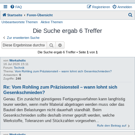
FAQ
Registrieren
Anmelden
S
Startseite
Foren-Übersicht
Unbeantwortete Themen
Aktive Themen
u
Die Suche ergab 6 Treffer
c
h
Zur erweiterten Suche
e
Suche
Erweiterte Suche
Die Suche ergab 6 Treffer • Seite
1
von
1
von
Workaholic
16 Jul 2026 15:11
Forum:
Technik
Thema:
Vom Rohling zum Präzisionsteil – wann lohnt sich Gesenkschmieden?
Antworten:
6
Zugriffe:
246
Re: Vom Rohling zum Präzisionsteil – wann lohnt sich
Gesenkschmieden?
Genau. Ein zunächst günstigeres Fertigungsverfahren kann langfristig
teurer werden, wenn mehr Material abgetragen werden muss oder das
Bauteil den Belastungen nicht dauerhaft standhält. Beim
Gesenkschmieden sollte deshalb immer geprüft werden, welche
Werkstoffe, Toleranzen und Stückzahlen vorgesehen...
Rufe den Beitrag auf
von
Workaholic