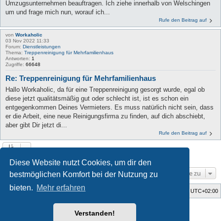
Umzugsunternehmen beauftragen. Ich ziehe innerhalb von Welschingen
um und frage mich nun, worauf ich...
Rufe den Beitrag auf
von
Workaholic
03 Nov 2022 11:33
Forum:
Dienstleistungen
Thema:
Treppenreinigung für Mehrfamilienhaus
Antworten:
1
Zugriffe:
66648
Re: Treppenreinigung für Mehrfamilienhaus
Hallo Workaholic, da für eine Treppenreinigung gesorgt wurde, egal ob
diese jetzt qualitätsmäßig gut oder schlecht ist, ist es schon ein
entgegenkommen Deines Vermieters. Es muss natürlich nicht sein, dass
er die Arbeit, eine neue Reinigungsfirma zu finden, auf dich abschiebt,
aber gibt Dir jetzt di...
Rufe den Beitrag auf
Die Suche ergab 6 Treffer • Seite
1
von
1
Diese Website nutzt Cookies, um dir den
Gehe zu
bestmöglichen Komfort bei der Nutzung zu
bieten.
Mehr erfahren
Startseite
Foren-Übersicht
Alle Zeiten sind
UTC+02:00
Style developer by
Zuma Portal
,
Verstanden!
Powered by
phpBB
® Forum Software © phpBB Limited