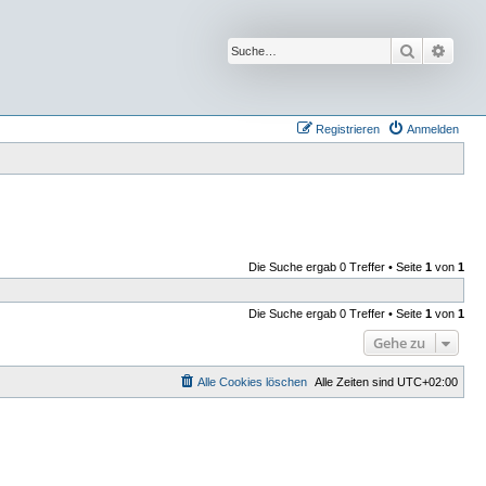
Suche
Erwei
Registrieren
Anmelden
Die Suche ergab 0 Treffer • Seite
1
von
1
Die Suche ergab 0 Treffer • Seite
1
von
1
Gehe zu
Alle Cookies löschen
Alle Zeiten sind
UTC+02:00