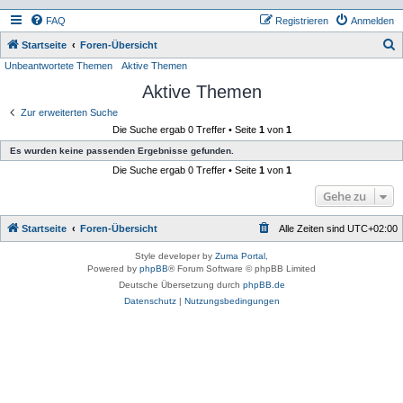
FAQ
Registrieren
Anmelden
S
Startseite
Foren-Übersicht
Unbeantwortete Themen
Aktive Themen
u
Aktive Themen
c
h
Zur erweiterten Suche
Die Suche ergab 0 Treffer • Seite
1
von
1
e
Es wurden keine passenden Ergebnisse gefunden.
Die Suche ergab 0 Treffer • Seite
1
von
1
Gehe zu
Startseite
Foren-Übersicht
Alle Zeiten sind
UTC+02:00
Style developer by
Zuma Portal
,
Powered by
phpBB
® Forum Software © phpBB Limited
Deutsche Übersetzung durch
phpBB.de
Datenschutz
|
Nutzungsbedingungen