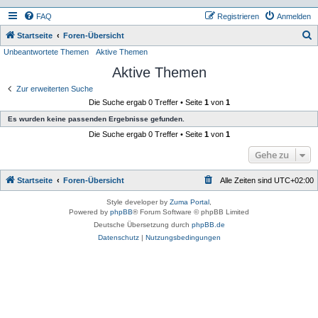
FAQ
Registrieren
Anmelden
S
Startseite
Foren-Übersicht
Unbeantwortete Themen
Aktive Themen
u
Aktive Themen
c
h
Zur erweiterten Suche
Die Suche ergab 0 Treffer • Seite
1
von
1
e
Es wurden keine passenden Ergebnisse gefunden.
Die Suche ergab 0 Treffer • Seite
1
von
1
Gehe zu
Startseite
Foren-Übersicht
Alle Zeiten sind
UTC+02:00
Style developer by
Zuma Portal
,
Powered by
phpBB
® Forum Software © phpBB Limited
Deutsche Übersetzung durch
phpBB.de
Datenschutz
|
Nutzungsbedingungen