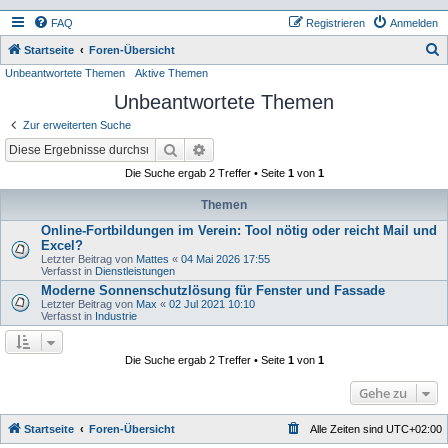
FAQ
Registrieren
Anmelden
S
Startseite
Foren-Übersicht
Unbeantwortete Themen
Aktive Themen
u
Unbeantwortete Themen
c
h
Zur erweiterten Suche
e
Suche
Erweiterte Suche
Die Suche ergab 2 Treffer • Seite
1
von
1
Themen
Online-Fortbildungen im Verein: Tool nötig oder reicht Mail und
Excel?
Letzter Beitrag von
Mattes
«
04 Mai 2026 17:55
Verfasst in
Dienstleistungen
Moderne Sonnenschutzlösung für Fenster und Fassade
Letzter Beitrag von
Max
«
02 Jul 2021 10:10
Verfasst in
Industrie
Die Suche ergab 2 Treffer • Seite
1
von
1
Gehe zu
Startseite
Foren-Übersicht
Alle Zeiten sind
UTC+02:00