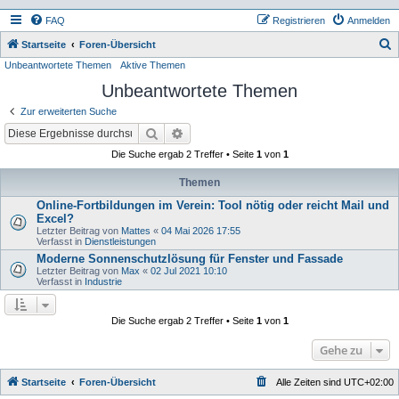
FAQ
Registrieren
Anmelden
S
Startseite
Foren-Übersicht
Unbeantwortete Themen
Aktive Themen
u
Unbeantwortete Themen
c
h
Zur erweiterten Suche
e
Suche
Erweiterte Suche
Die Suche ergab 2 Treffer • Seite
1
von
1
Themen
Online-Fortbildungen im Verein: Tool nötig oder reicht Mail und
Excel?
Letzter Beitrag von
Mattes
«
04 Mai 2026 17:55
Verfasst in
Dienstleistungen
Moderne Sonnenschutzlösung für Fenster und Fassade
Letzter Beitrag von
Max
«
02 Jul 2021 10:10
Verfasst in
Industrie
Die Suche ergab 2 Treffer • Seite
1
von
1
Gehe zu
Startseite
Foren-Übersicht
Alle Zeiten sind
UTC+02:00