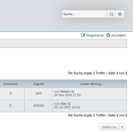
Suche
Erwei
Registrieren
Anmelden
Die Suche ergab 2 Treffer • Seite
1
von
1
Antworten
Zugriffe
Letzter Beitrag
von
Mattes
0
945
04 Mai 2026 17:55
von
Max
0
49536
02 Jul 2021 10:10
Die Suche ergab 2 Treffer • Seite
1
von
1
Gehe zu