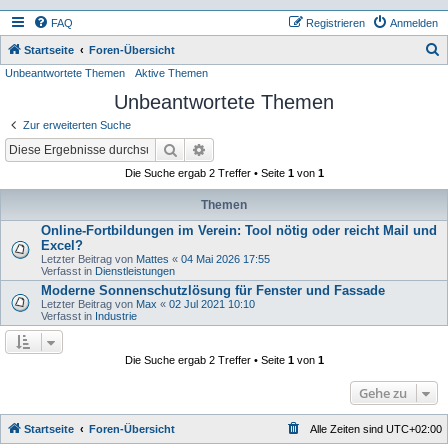
FAQ
Registrieren
Anmelden
S
Startseite
Foren-Übersicht
Unbeantwortete Themen
Aktive Themen
u
Unbeantwortete Themen
c
h
Zur erweiterten Suche
e
Suche
Erweiterte Suche
Die Suche ergab 2 Treffer • Seite
1
von
1
Themen
Online-Fortbildungen im Verein: Tool nötig oder reicht Mail und
Excel?
Letzter Beitrag von
Mattes
«
04 Mai 2026 17:55
Verfasst in
Dienstleistungen
Moderne Sonnenschutzlösung für Fenster und Fassade
Letzter Beitrag von
Max
«
02 Jul 2021 10:10
Verfasst in
Industrie
Die Suche ergab 2 Treffer • Seite
1
von
1
Gehe zu
Startseite
Foren-Übersicht
Alle Zeiten sind
UTC+02:00