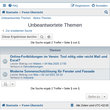
FAQ
Registrieren
Anmelden
S
Startseite
Foren-Übersicht
Unbeantwortete Themen
Aktive Themen
u
Unbeantwortete Themen
c
h
Zur erweiterten Suche
e
Suche
Erweiterte Suche
Die Suche ergab 2 Treffer • Seite
1
von
1
Themen
Online-Fortbildungen im Verein: Tool nötig oder reicht Mail und
Excel?
Letzter Beitrag von
Mattes
«
04 Mai 2026 17:55
Verfasst in
Dienstleistungen
Moderne Sonnenschutzlösung für Fenster und Fassade
Letzter Beitrag von
Max
«
02 Jul 2021 10:10
Verfasst in
Industrie
Die Suche ergab 2 Treffer • Seite
1
von
1
Gehe zu
Startseite
Foren-Übersicht
Alle Zeiten sind
UTC+02:00