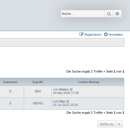
Suche
Erwei
Registrieren
Anmelden
Die Suche ergab 2 Treffer • Seite
1
von
1
Antworten
Zugriffe
Letzter Beitrag
von
Mattes
0
964
04 Mai 2026 17:55
von
Max
0
49543
02 Jul 2021 10:10
Die Suche ergab 2 Treffer • Seite
1
von
1
Gehe zu