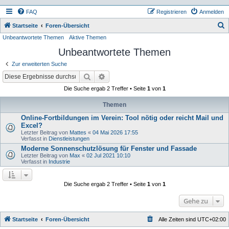
FAQ
Registrieren
Anmelden
S
Startseite
Foren-Übersicht
Unbeantwortete Themen
Aktive Themen
u
Unbeantwortete Themen
c
h
Zur erweiterten Suche
e
Suche
Erweiterte Suche
Die Suche ergab 2 Treffer • Seite
1
von
1
Themen
Online-Fortbildungen im Verein: Tool nötig oder reicht Mail und
Excel?
Letzter Beitrag von
Mattes
«
04 Mai 2026 17:55
Verfasst in
Dienstleistungen
Moderne Sonnenschutzlösung für Fenster und Fassade
Letzter Beitrag von
Max
«
02 Jul 2021 10:10
Verfasst in
Industrie
Die Suche ergab 2 Treffer • Seite
1
von
1
Gehe zu
Startseite
Foren-Übersicht
Alle Zeiten sind
UTC+02:00