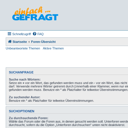
Schnellzugriff
FAQ
Startseite
Foren-Übersicht
Unbeantwortete Themen
Aktive Themen
SUCHANFRAGE
Suche nach Wörtern:
Setze ein
+
vor ein Wort, das gefunden werden muss und ein
-
vor ein Wort, das nich
darf. Verwende mehrere Wörter getrennt durch
|
innerhalb einer Klammer, wenn nur ei
gefunden werden muss. Benutze ein * als Platzhalter für teilweise Übereinstimmungen
Zu suchender Autor:
Benutze ein * als Platzhalter für teilweise Übereinstimmungen.
SUCHOPTIONEN
Zu durchsuchende Foren:
Wähle das Forum oder die Foren aus, in denen gesucht werden soll. Unterforen werd
durchsucht, sofern du die Option „Unterforen durchsuchen“ unten nicht deaktivierst.