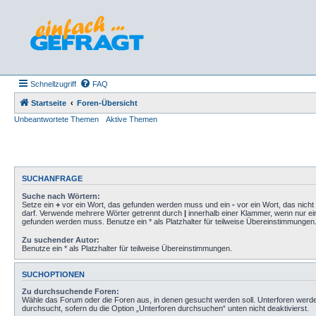
Schnellzugriff
FAQ
Startseite
Foren-Übersicht
Unbeantwortete Themen
Aktive Themen
SUCHANFRAGE
Suche nach Wörtern:
Setze ein
+
vor ein Wort, das gefunden werden muss und ein
-
vor ein Wort, das nich
darf. Verwende mehrere Wörter getrennt durch
|
innerhalb einer Klammer, wenn nur ei
gefunden werden muss. Benutze ein * als Platzhalter für teilweise Übereinstimmungen
Zu suchender Autor:
Benutze ein * als Platzhalter für teilweise Übereinstimmungen.
SUCHOPTIONEN
Zu durchsuchende Foren:
Wähle das Forum oder die Foren aus, in denen gesucht werden soll. Unterforen werd
durchsucht, sofern du die Option „Unterforen durchsuchen“ unten nicht deaktivierst.