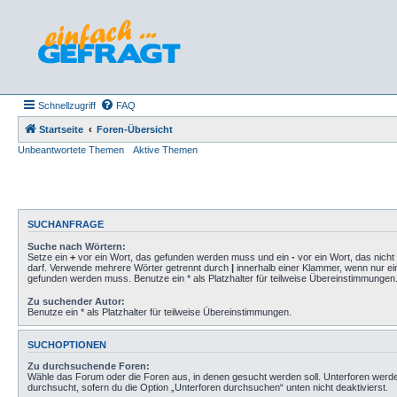
Schnellzugriff
FAQ
Startseite
Foren-Übersicht
Unbeantwortete Themen
Aktive Themen
SUCHANFRAGE
Suche nach Wörtern:
Setze ein
+
vor ein Wort, das gefunden werden muss und ein
-
vor ein Wort, das nich
darf. Verwende mehrere Wörter getrennt durch
|
innerhalb einer Klammer, wenn nur ei
gefunden werden muss. Benutze ein * als Platzhalter für teilweise Übereinstimmungen
Zu suchender Autor:
Benutze ein * als Platzhalter für teilweise Übereinstimmungen.
SUCHOPTIONEN
Zu durchsuchende Foren:
Wähle das Forum oder die Foren aus, in denen gesucht werden soll. Unterforen werd
durchsucht, sofern du die Option „Unterforen durchsuchen“ unten nicht deaktivierst.