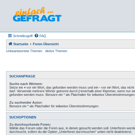
Schnellzugriff
FAQ
Startseite
Foren-Übersicht
Unbeantwortete Themen
Aktive Themen
SUCHANFRAGE
Suche nach Wörtern:
Setze ein
+
vor ein Wort, das gefunden werden muss und ein
-
vor ein Wort, das nich
darf. Verwende mehrere Wörter getrennt durch
|
innerhalb einer Klammer, wenn nur ei
gefunden werden muss. Benutze ein * als Platzhalter für teilweise Übereinstimmungen
Zu suchender Autor:
Benutze ein * als Platzhalter für teilweise Übereinstimmungen.
SUCHOPTIONEN
Zu durchsuchende Foren:
Wähle das Forum oder die Foren aus, in denen gesucht werden soll. Unterforen werd
durchsucht, sofern du die Option „Unterforen durchsuchen“ unten nicht deaktivierst.