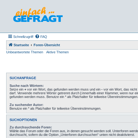
Schnellzugriff
FAQ
Startseite
Foren-Übersicht
Unbeantwortete Themen
Aktive Themen
SUCHANFRAGE
Suche nach Wörtern:
Setze ein
+
vor ein Wort, das gefunden werden muss und ein
-
vor ein Wort, das nich
darf. Verwende mehrere Wörter getrennt durch
|
innerhalb einer Klammer, wenn nur ei
gefunden werden muss. Benutze ein * als Platzhalter für teilweise Übereinstimmungen
Zu suchender Autor:
Benutze ein * als Platzhalter für teilweise Übereinstimmungen.
SUCHOPTIONEN
Zu durchsuchende Foren:
Wähle das Forum oder die Foren aus, in denen gesucht werden soll. Unterforen werd
durchsucht, sofern du die Option „Unterforen durchsuchen“ unten nicht deaktivierst.