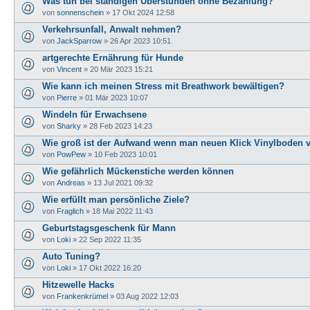
Was tun bei ständigen Überstunden ohne Bezahlung?
von
sonnenschein
»
17 Okt 2024 12:58
Verkehrsunfall, Anwalt nehmen?
von
JackSparrow
»
26 Apr 2023 10:51
artgerechte Ernährung für Hunde
von
Vincent
»
20 Mär 2023 15:21
Wie kann ich meinen Stress mit Breathwork bewältigen?
von
Pierre
»
01 Mär 2023 10:07
Windeln für Erwachsene
von
Sharky
»
28 Feb 2023 14:23
Wie groß ist der Aufwand wenn man neuen Klick Vinylboden v
von
PowPew
»
10 Feb 2023 10:01
Wie gefährlich Mückenstiche werden können
von
Andreas
»
13 Jul 2021 09:32
Wie erfüllt man persönliche Ziele?
von
Fraglich
»
18 Mai 2022 11:43
Geburtstagsgeschenk für Mann
von
Loki
»
22 Sep 2022 11:35
Auto Tuning?
von
Loki
»
17 Okt 2022 16:20
Hitzewelle Hacks
von
Frankenkrümel
»
03 Aug 2022 12:03