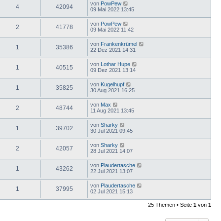
von
PowPew
4
42094
09 Mai 2022 13:45
von
PowPew
2
41778
09 Mai 2022 11:42
von
Frankenkrümel
1
35386
22 Dez 2021 14:31
von
Lothar Hupe
1
40515
09 Dez 2021 13:14
von
Kugelhupf
1
35825
30 Aug 2021 16:25
von
Max
2
48744
11 Aug 2021 13:45
von
Sharky
1
39702
30 Jul 2021 09:45
von
Sharky
2
42057
28 Jul 2021 14:07
von
Plaudertasche
1
43262
22 Jul 2021 13:07
von
Plaudertasche
1
37995
02 Jul 2021 15:13
25 Themen • Seite
1
von
1