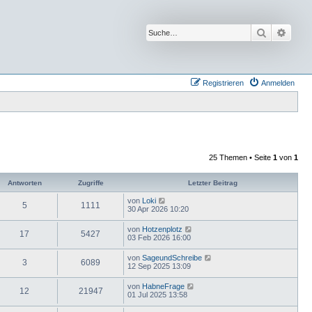
Suche
Erwei
Registrieren
Anmelden
25 Themen • Seite
1
von
1
Antworten
Zugriffe
Letzter Beitrag
von
Loki
5
1111
30 Apr 2026 10:20
von
Hotzenplotz
17
5427
03 Feb 2026 16:00
von
SageundSchreibe
3
6089
12 Sep 2025 13:09
von
HabneFrage
12
21947
01 Jul 2025 13:58