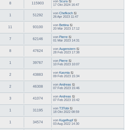
von
Scura
8
115903
17 Okt 2024 16:47
von
Chefkoch
1
51292
26 Apr 2023 11:47
von
Bettina
11
93100
20 Mär 2023 17:12
von
Pierre
7
62146
01 Mär 2023 14:31
von
Augenstern
8
47624
28 Feb 2023 17:38
von
Pierre
1
39767
10 Feb 2023 10:07
von
Kasmia
2
43883
09 Feb 2023 15:34
von
Andreas
2
46308
07 Feb 2023 15:46
von
Andreas
3
41074
07 Feb 2023 15:42
von
T3Tobi
1
31195
18 Okt 2022 08:59
von
Kugelhupf
1
34574
03 Aug 2022 14:30