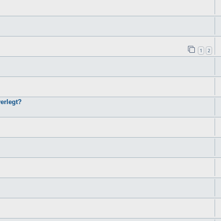
1
2
erlegt?