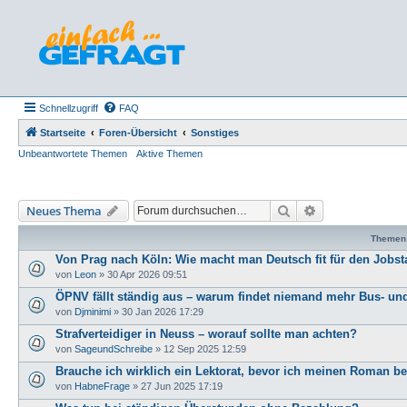
Schnellzugriff
FAQ
Startseite
Foren-Übersicht
Sonstiges
Unbeantwortete Themen
Aktive Themen
Suche
Erweiterte Such
Neues Thema
Themen
Von Prag nach Köln: Wie macht man Deutsch fit für den Jobst
von
Leon
»
30 Apr 2026 09:51
ÖPNV fällt ständig aus – warum findet niemand mehr Bus- un
von
Djminimi
»
30 Jan 2026 17:29
Strafverteidiger in Neuss – worauf sollte man achten?
von
SageundSchreibe
»
12 Sep 2025 12:59
Brauche ich wirklich ein Lektorat, bevor ich meinen Roman 
von
HabneFrage
»
27 Jun 2025 17:19