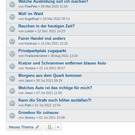
Welche Ausbildung soll ich machen?
von
PowPew
»
09 Mai 2022 11:54
Müll im Wald
von
Kugelhupf
»
03 Mai 2022 09:13
Rauchen in der heutigen Zeit?
von
Lorion
»
22 Dez 2021 14:23
Fairer Handel mal anders
von
Kontrast
»
14 Okt 2021 15:25
Privatparkplatz zugeparkt
von
Frankenkrümel
»
30 Aug 2021 13:20
Kratzer und Schrammen entfernen blaues Auto
von
Yvonne
»
23 Jul 2021 08:57
Morgens aus dem Quark kommen
von
Jassi
»
30 Jul 2021 09:29
Welches Auto ist das richtige für mich?
von
Jassi
»
07 Jul 2021 11:58
Kann die Strafe noch höher ausfallen?!
von
Patti
»
22 Jul 2021 12:54
Growbox für zuhause
von
Sharky
»
02 Jul 2021 15:08
Neues Thema