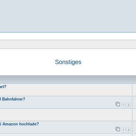
Sonstiges
e
art?
d Bahnfahrer?
1
2
bei Amazon hochlade?
1
2