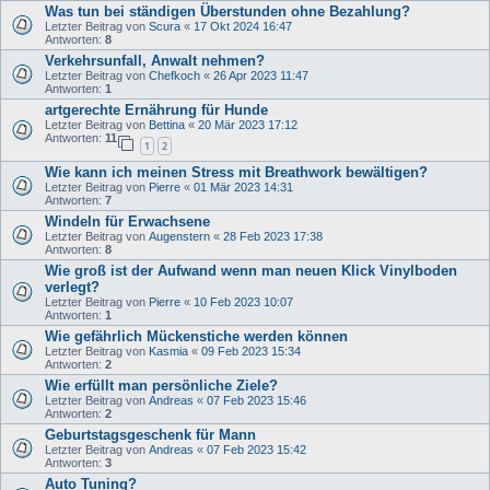
Was tun bei ständigen Überstunden ohne Bezahlung?
Letzter Beitrag von
Scura
«
17 Okt 2024 16:47
Antworten:
8
Verkehrsunfall, Anwalt nehmen?
Letzter Beitrag von
Chefkoch
«
26 Apr 2023 11:47
Antworten:
1
artgerechte Ernährung für Hunde
Letzter Beitrag von
Bettina
«
20 Mär 2023 17:12
Antworten:
11
1
2
Wie kann ich meinen Stress mit Breathwork bewältigen?
Letzter Beitrag von
Pierre
«
01 Mär 2023 14:31
Antworten:
7
Windeln für Erwachsene
Letzter Beitrag von
Augenstern
«
28 Feb 2023 17:38
Antworten:
8
Wie groß ist der Aufwand wenn man neuen Klick Vinylboden
verlegt?
Letzter Beitrag von
Pierre
«
10 Feb 2023 10:07
Antworten:
1
Wie gefährlich Mückenstiche werden können
Letzter Beitrag von
Kasmia
«
09 Feb 2023 15:34
Antworten:
2
Wie erfüllt man persönliche Ziele?
Letzter Beitrag von
Andreas
«
07 Feb 2023 15:46
Antworten:
2
Geburtstagsgeschenk für Mann
Letzter Beitrag von
Andreas
«
07 Feb 2023 15:42
Antworten:
3
Auto Tuning?