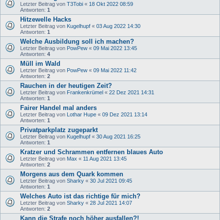
Letzter Beitrag von
T3Tobi
«
18 Okt 2022 08:59
Antworten:
1
Hitzewelle Hacks
Letzter Beitrag von
Kugelhupf
«
03 Aug 2022 14:30
Antworten:
1
Welche Ausbildung soll ich machen?
Letzter Beitrag von
PowPew
«
09 Mai 2022 13:45
Antworten:
4
Müll im Wald
Letzter Beitrag von
PowPew
«
09 Mai 2022 11:42
Antworten:
2
Rauchen in der heutigen Zeit?
Letzter Beitrag von
Frankenkrümel
«
22 Dez 2021 14:31
Antworten:
1
Fairer Handel mal anders
Letzter Beitrag von
Lothar Hupe
«
09 Dez 2021 13:14
Antworten:
1
Privatparkplatz zugeparkt
Letzter Beitrag von
Kugelhupf
«
30 Aug 2021 16:25
Antworten:
1
Kratzer und Schrammen entfernen blaues Auto
Letzter Beitrag von
Max
«
11 Aug 2021 13:45
Antworten:
2
Morgens aus dem Quark kommen
Letzter Beitrag von
Sharky
«
30 Jul 2021 09:45
Antworten:
1
Welches Auto ist das richtige für mich?
Letzter Beitrag von
Sharky
«
28 Jul 2021 14:07
Antworten:
2
Kann die Strafe noch höher ausfallen?!