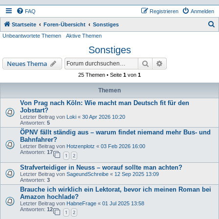
FAQ
Registrieren
Anmelden
S
Startseite
Foren-Übersicht
Sonstiges
Unbeantwortete Themen
Aktive Themen
u
Sonstiges
c
h
Suche
Erweiterte Suche
Neues Thema
e
25 Themen • Seite
1
von
1
Themen
Von Prag nach Köln: Wie macht man Deutsch fit für den
Jobstart?
Letzter Beitrag von
Loki
«
30 Apr 2026 10:20
Antworten:
5
ÖPNV fällt ständig aus – warum findet niemand mehr Bus- und
Bahnfahrer?
Letzter Beitrag von
Hotzenplotz
«
03 Feb 2026 16:00
Antworten:
17
1
2
Strafverteidiger in Neuss – worauf sollte man achten?
Letzter Beitrag von
SageundSchreibe
«
12 Sep 2025 13:09
Antworten:
3
Brauche ich wirklich ein Lektorat, bevor ich meinen Roman bei
Amazon hochlade?
Letzter Beitrag von
HabneFrage
«
01 Jul 2025 13:58
Antworten:
12
1
2