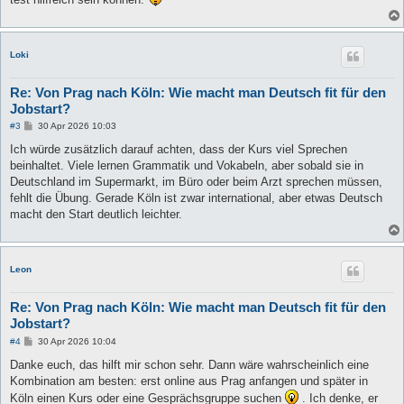
Loki
Re: Von Prag nach Köln: Wie macht man Deutsch fit für den
Jobstart?
B
#3
30 Apr 2026 10:03
e
i
Ich würde zusätzlich darauf achten, dass der Kurs viel Sprechen
t
beinhaltet. Viele lernen Grammatik und Vokabeln, aber sobald sie in
r
a
Deutschland im Supermarkt, im Büro oder beim Arzt sprechen müssen,
g
fehlt die Übung. Gerade Köln ist zwar international, aber etwas Deutsch
macht den Start deutlich leichter.
Leon
Re: Von Prag nach Köln: Wie macht man Deutsch fit für den
Jobstart?
B
#4
30 Apr 2026 10:04
e
i
Danke euch, das hilft mir schon sehr. Dann wäre wahrscheinlich eine
t
Kombination am besten: erst online aus Prag anfangen und später in
r
a
Köln einen Kurs oder eine Gesprächsgruppe suchen
. Ich denke, er