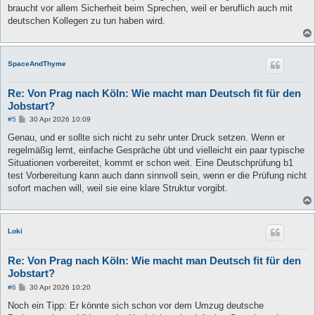
g
braucht vor allem Sicherheit beim Sprechen, weil er beruflich auch mit
deutschen Kollegen zu tun haben wird.
SpaceAndThyme
Re: Von Prag nach Köln: Wie macht man Deutsch fit für den
Jobstart?
B
#5
30 Apr 2026 10:09
e
i
Genau, und er sollte sich nicht zu sehr unter Druck setzen. Wenn er
t
regelmäßig lernt, einfache Gespräche übt und vielleicht ein paar typische
r
a
Situationen vorbereitet, kommt er schon weit. Eine Deutschprüfung b1
g
test Vorbereitung kann auch dann sinnvoll sein, wenn er die Prüfung nicht
sofort machen will, weil sie eine klare Struktur vorgibt.
Loki
Re: Von Prag nach Köln: Wie macht man Deutsch fit für den
Jobstart?
B
#6
30 Apr 2026 10:20
e
i
Noch ein Tipp: Er könnte sich schon vor dem Umzug deutsche
t