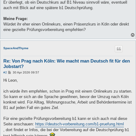
Er überlegt, ob ein Deutschkurs auf B1 Niveau sinnvoll wäre, eventuell
auch mit Blick auf eine spätere b1 Deutschprüfung.
Meine Frage:
Würdet ihr eher einen Onlinekurs, einen Präsenzkurs in Köln oder direkt
eine gezielte Prüfungsvorbereitung empfehlen?
SpaceAndThyme
Re: Von Prag nach Köln: Wie macht man Deutsch fit für den
Jobstart?
B
#2
30 Apr 2026 09:57
e
i
Hi Leon,
t
r
a
ich würde ihm empfehlen, schon in Prag mit einem Onlinekurs zu starten.
g
So kann er sich an die Sprache gewöhnen, bevor der Umzug nach Köln
konkret wird. Für Alltag, Wohnungssuche, Arbeit und Behördentermine ist
B1 auf jeden Fall ein gutes Ziel.
Für eine gezielte Prüfungsvorbereitung b1 kann er sich auch mal diese
Seite anschauen:
https://deutsch-vorbereitung.com/b1-pruefung.html
, dort findet er Infos, die bei der Vorbereitung auf die Deutschprüfung b1
test hilfreich sein können.