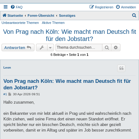
FAQ
Registrieren
Anmelden
S
Startseite
Foren-Übersicht
Sonstiges
Unbeantwortete Themen
Aktive Themen
u
Von Prag nach Köln: Wie macht man Deutsch fit
c
für den Jobstart?
h
e
Suche
Erweiterte
Antworten
6 Beiträge • Seite
1
von
1
Leon
Von Prag nach Köln: Wie macht man Deutsch fit für
den Jobstart?
B
#1
30 Apr 2026 09:51
e
i
Hallo zusammen,
t
r
a
ein Bekannter von mir lebt aktuell in Prag und wird wahrscheinlich nach
g
Köln ziehen, weil seine Firma dort einen neuen Standort eröffnet. Er
spricht bisher nur ein bisschen Deutsch, möchte sich aber gezielt
vorbereiten, damit er im Alltag und später im Job besser zurechtkommt.