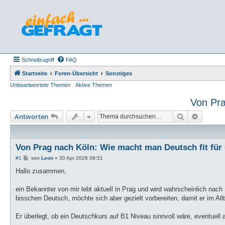
Schnellzugriff
FAQ
Startseite
Foren-Übersicht
Sonstiges
Unbeantwortete Themen
Aktive Themen
Von Pra
Suche
Erweiter
Antworten
Von Prag nach Köln: Wie macht man Deutsch fit für
B
#1
von
Leon
»
30 Apr 2026 09:51
e
i
Hallo zusammen,
t
r
a
ein Bekannter von mir lebt aktuell in Prag und wird wahrscheinlich nach 
g
bisschen Deutsch, möchte sich aber gezielt vorbereiten, damit er im Al
Er überlegt, ob ein Deutschkurs auf B1 Niveau sinnvoll wäre, eventuell 