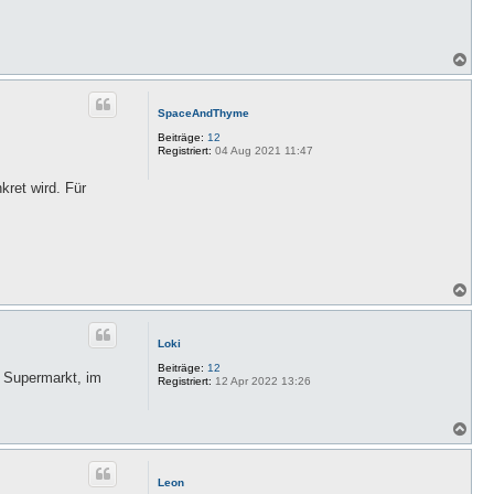
N
a
c
h
SpaceAndThyme
o
b
Beiträge:
12
e
Registriert:
04 Aug 2021 11:47
n
ret wird. Für
N
a
c
h
Loki
o
b
Beiträge:
12
m Supermarkt, im
e
Registriert:
12 Apr 2022 13:26
n
N
a
c
h
Leon
o