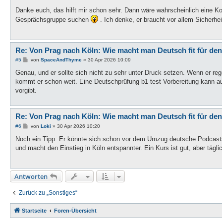
e
i
Danke euch, das hilft mir schon sehr. Dann wäre wahrscheinlich eine Ko
t
Gesprächsgruppe suchen
. Ich denke, er braucht vor allem Sicherhe
r
a
g
Re: Von Prag nach Köln: Wie macht man Deutsch fit für den
B
#5
von
SpaceAndThyme
»
30 Apr 2026 10:09
e
i
Genau, und er sollte sich nicht zu sehr unter Druck setzen. Wenn er rege
t
kommt er schon weit. Eine Deutschprüfung b1 test Vorbereitung kann auch
r
a
vorgibt.
g
Re: Von Prag nach Köln: Wie macht man Deutsch fit für den
B
#6
von
Loki
»
30 Apr 2026 10:20
e
i
Noch ein Tipp: Er könnte sich schon vor dem Umzug deutsche Podcasts,
t
und macht den Einstieg in Köln entspannter. Ein Kurs ist gut, aber tägl
r
a
g
Antworten
Zurück zu „Sonstiges“
Startseite
Foren-Übersicht