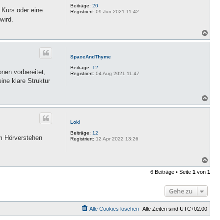
b
Beiträge:
20
 Kurs oder eine
e
Registriert:
09 Jun 2021 11:42
n
wird.
N
a
c
h
SpaceAndThyme
o
b
Beiträge:
12
onen vorbereitet,
e
Registriert:
04 Aug 2021 11:47
n
ine klare Struktur
N
a
c
h
Loki
o
b
Beiträge:
12
im Hörverstehen
e
Registriert:
12 Apr 2022 13:26
n
N
a
6 Beiträge • Seite
1
von
1
c
h
o
Gehe zu
b
e
n
Alle Cookies löschen
Alle Zeiten sind
UTC+02:00