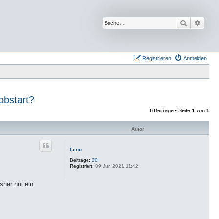
Suche
Erwei
Registrieren
Anmelden
obstart?
6 Beiträge • Seite
1
von
1
Autor
Leon
Beiträge:
20
Registriert:
09 Jun 2021 11:42
sher nur ein