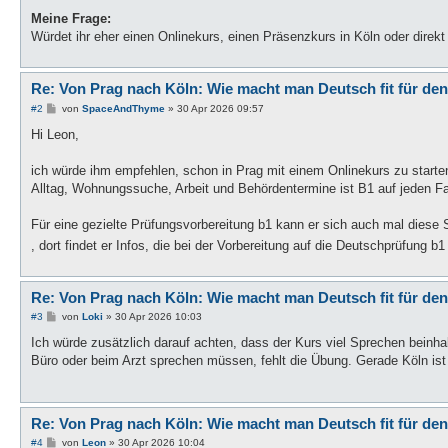
Meine Frage:
Würdet ihr eher einen Onlinekurs, einen Präsenzkurs in Köln oder direk
Re: Von Prag nach Köln: Wie macht man Deutsch fit für den
B
#2
von
SpaceAndThyme
»
30 Apr 2026 09:57
e
i
Hi Leon,
t
r
a
ich würde ihm empfehlen, schon in Prag mit einem Onlinekurs zu start
g
Alltag, Wohnungssuche, Arbeit und Behördentermine ist B1 auf jeden Fal
Für eine gezielte Prüfungsvorbereitung b1 kann er sich auch mal diese
, dort findet er Infos, die bei der Vorbereitung auf die Deutschprüfung b1
Re: Von Prag nach Köln: Wie macht man Deutsch fit für den
B
#3
von
Loki
»
30 Apr 2026 10:03
e
i
Ich würde zusätzlich darauf achten, dass der Kurs viel Sprechen beinha
t
Büro oder beim Arzt sprechen müssen, fehlt die Übung. Gerade Köln ist z
r
a
g
Re: Von Prag nach Köln: Wie macht man Deutsch fit für den
B
#4
von
Leon
»
30 Apr 2026 10:04