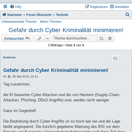
FAQ
Registrieren
Anmelden
S
Startseite
Foren-Übersicht
Technik
Unbeantwortete Themen
Aktive Themen
u
Gefahr durch Cyber Kriminalität minimieren!
c
h
Suche
Erweiterte
Antworten
e
2 Beiträge • Seite
1
von
1
Kontrast
Gefahr durch Cyber Kriminalität minimieren!
B
#1
06 Mai 2022 16:21
e
i
Tag zusammen,
t
r
a
die KI basierten Cyber Attacken und die von Hackern (Supply-Chain-
g
Attacken, Phishing, DDoS Angriffe) usw. werden nicht weniger.
Ganz im Gegenteil!
Die Bedrohung durch Cyber Angriffe ist so hoch wie nie und die Lage
bleibt angespannt. Die kürzlich gegebene Warnung des BSI vor dem
Einsatz von Kaspersky-Virenschutzprodukten trägt auch ihren Teil dazu