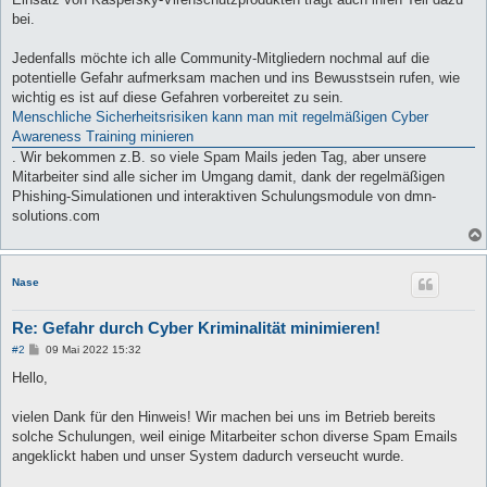
bei.
Jedenfalls möchte ich alle Community-Mitgliedern nochmal auf die
potentielle Gefahr aufmerksam machen und ins Bewusstsein rufen, wie
wichtig es ist auf diese Gefahren vorbereitet zu sein.
Menschliche Sicherheitsrisiken kann man mit regelmäßigen Cyber
Awareness Training minieren
. Wir bekommen z.B. so viele Spam Mails jeden Tag, aber unsere
Mitarbeiter sind alle sicher im Umgang damit, dank der regelmäßigen
Phishing-Simulationen und interaktiven Schulungsmodule von dmn-
solutions.com
Nase
Re: Gefahr durch Cyber Kriminalität minimieren!
B
#2
09 Mai 2022 15:32
e
i
Hello,
t
r
a
vielen Dank für den Hinweis! Wir machen bei uns im Betrieb bereits
g
solche Schulungen, weil einige Mitarbeiter schon diverse Spam Emails
angeklickt haben und unser System dadurch verseucht wurde.