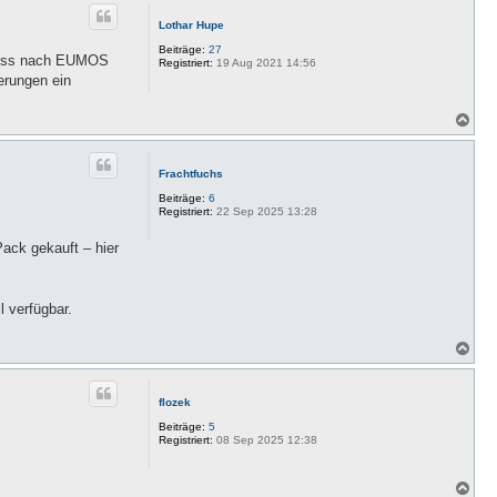
c
h
Lothar Hupe
o
b
Beiträge:
27
e muss nach EUMOS
e
Registriert:
19 Aug 2021 14:56
n
erungen ein
N
a
c
h
Frachtfuchs
o
b
Beiträge:
6
e
Registriert:
22 Sep 2025 13:28
n
ack gekauft – hier
l verfügbar.
N
a
c
h
flozek
o
b
Beiträge:
5
e
Registriert:
08 Sep 2025 12:38
n
N