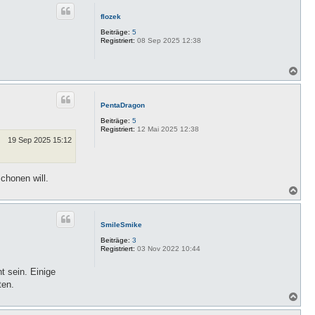
c
h
flozek
o
b
Beiträge:
5
e
Registriert:
08 Sep 2025 12:38
n
N
a
c
h
PentaDragon
o
b
Beiträge:
5
e
Registriert:
12 Mai 2025 12:38
n
19 Sep 2025 15:12
chonen will.
N
a
c
h
SmileSmike
o
b
Beiträge:
3
e
Registriert:
03 Nov 2022 10:44
n
t sein. Einige
ten.
N
a