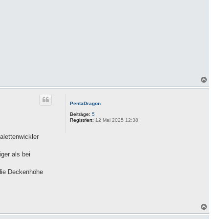
N
a
c
h
PentaDragon
o
b
Beiträge:
5
e
Registriert:
12 Mai 2025 12:38
n
alettenwickler
ger als bei
 die Deckenhöhe
N
a