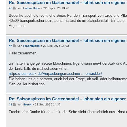
Re: Saisonspitzen im Gartenhandel – lohnt sich ein eigener
B
#6
von
Lothar Hupe
»
22 Sep 2025 13:20
e
i
Bedenke auch die rechtliche Seite: Für den Transport von Erde und Pf
t
40509 transportsicher sein, sonst haftest du im Schadensfall. Ein auto
r
a
Argument.
g
Re: Saisonspitzen im Gartenhandel – lohnt sich ein eigener
B
#7
von
Frachtfuchs
»
22 Sep 2025 14:03
e
i
Hallo zusammen,
t
r
a
wir hatten lange gemietete Maschinen. Irgendwann nervt der Auf- und 
g
der Link, falls du mal schauen willst:
https://teampack.de/Verpackungsmaschine ... enwickler/
Die haben uns gut beraten, auch bei der Frage, ob voll- oder halbautomat
Service lief bisher top.
Re: Saisonspitzen im Gartenhandel – lohnt sich ein eigener
B
#8
von
flozek
»
22 Sep 2025 14:37
e
i
Frachtfuchs Danke für den Link, die Seite sieht übersichtlich aus. Hast
t
r
a
g