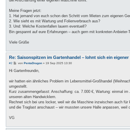
die Anschaffung einer eigenen Maschine lohnt.
Meine Fragen jetzt:
1. Hat jemand von euch schon den Schritt vom Mieten zum eigenen Ge
2. Wie sieht es mit Wartung und Folienverbrauch aus?
3. Und: Welche Kostenfallen lauern eventuell?
Bin gespannt auf eure Erfahrungen – auch gern mit konkreten Anbieter-
Viele Grüße
Re: Saisonspitzen im Gartenhandel – lohnt sich ein eigener
B
#2
von
PentaDragon
»
19 Sep 2025 13:30
e
i
Hi Gartenfreundin,
t
r
a
wir hatten ein ähnliches Problem im Lebensmittel-Großhandel (Weihnach
g
umgestellt.
Kurz zusammengefasst: Anschaffung: ca. 7.000 €, Wartung: einmal im Ja
unseren alten Handwicklern.
Rechnet sich bei uns locker, weil wir die Maschine inzwischen auch für
und die Traglast anschaust – wir mussten unsere Halle anpassen, weil 
VG