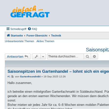
Schnellzugriff
FAQ
Startseite
Foren-Übersicht
Technik
Unbeantwortete Themen
Aktive Themen
Saisonspit
Suche
Erweiter
Antworten
Saisonspitzen im Gartenhandel – lohnt sich ein eige
B
#1
von
Gartenfreundin84
»
19 Sep 2025 12:26
e
i
Hallo zusammen,
t
r
a
ich betreibe einen mittelgroßen Gartenfachmarkt in Süddeutschland. Pü
g
gerade an den ersten warmen Wochenenden. Wir müssen dann deutlich meh
sonst.
Bisher mieten wir jedes Jahr für ca. 6–8 Wochen einen mobilen Palettenwic