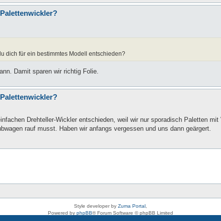
 Palettenwickler?
 du dich für ein bestimmtes Modell entschieden?
n. Damit sparen wir richtig Folie.
 Palettenwickler?
infachen Drehteller-Wickler entschieden, weil wir nur sporadisch Paletten mi
ubwagen rauf musst. Haben wir anfangs vergessen und uns dann geärgert.
Style developer by
Zuma Portal
,
Powered by
phpBB
® Forum Software © phpBB Limited