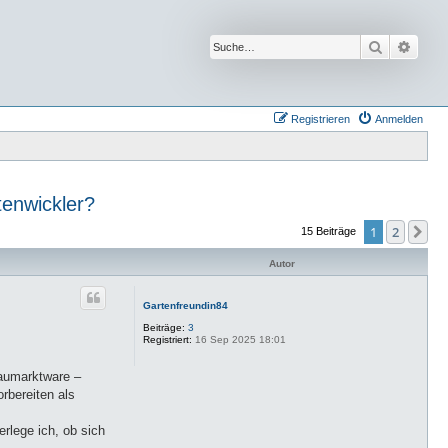
Suche
Erwei
Registrieren
Anmelden
tenwickler?
1
2
Nä
15 Beiträge
Autor
Gartenfreundin84
Beiträge:
3
Registriert:
16 Sep 2025 18:01
Baumarktware –
rbereiten als
erlege ich, ob sich