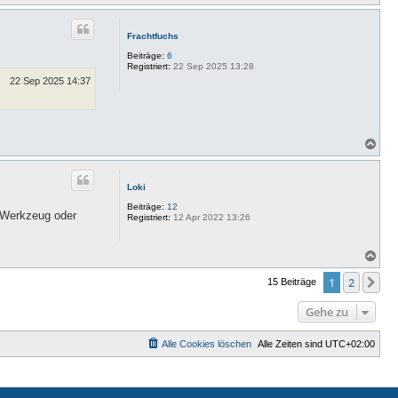
a
c
h
Frachtfuchs
o
b
Beiträge:
6
e
Registriert:
22 Sep 2025 13:28
n
22 Sep 2025 14:37
N
a
c
h
Loki
o
b
Beiträge:
12
t Werkzeug oder
e
Registriert:
12 Apr 2022 13:26
n
N
a
c
1
2
Nä
15 Beiträge
h
o
Gehe zu
b
e
n
Alle Cookies löschen
Alle Zeiten sind
UTC+02:00