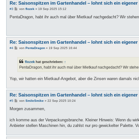
Re: Saisonspitzen im Gartenhandel – lohnt sich ein eigener
B
#3
von
flozek
»
19 Sep 2025 15:12
e
i
PentaDragon, habt ihr auch mal über Mietkauf nachgedacht? Wir stehen
t
r
a
g
Re: Saisonspitzen im Gartenhandel – lohnt sich ein eigener
B
#4
von
PentaDragon
»
19 Sep 2025 16:44
e
i
t
flozek
hat geschrieben:
↑
r
a
PentaDragon, habt ihr auch mal über Mietkauf nachgedacht? Wir stehe
g
Yop, wir hatten ein Mietkauf-Angebot, aber die Zinsen waren damals nic
Re: Saisonspitzen im Gartenhandel – lohnt sich ein eigener
B
#5
von
SmileSmike
»
22 Sep 2025 10:24
e
i
Morgen zusammen,
t
r
a
ich komme aus der Verpackungsbranche. Kleiner Hinweis: Wenn du wirkli
g
Anbieter stellen Maschinen hin, du zahlst nur pro gewickelter Palette. 