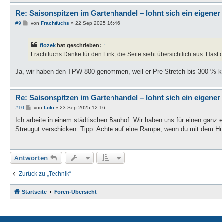
Re: Saisonspitzen im Gartenhandel – lohnt sich ein eigener
B
#9
von
Frachtfuchs
»
22 Sep 2025 16:46
e
i
t
flozek
hat geschrieben:
↑
r
a
Frachtfuchs Danke für den Link, die Seite sieht übersichtlich aus. Hast
g
Ja, wir haben den TPW 800 genommen, weil er Pre-Stretch bis 300 % kan
Re: Saisonspitzen im Gartenhandel – lohnt sich ein eigener
B
#10
von
Loki
»
23 Sep 2025 12:16
e
i
Ich arbeite in einem städtischen Bauhof. Wir haben uns für einen ganz e
t
Streugut verschicken. Tipp: Achte auf eine Rampe, wenn du mit dem H
r
a
g
Antworten
Zurück zu „Technik“
Startseite
Foren-Übersicht