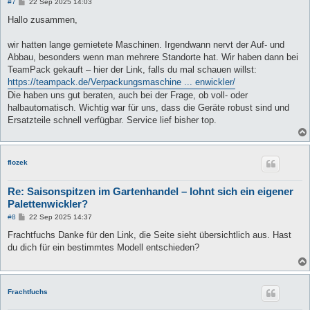
B
#7
22 Sep 2025 14:03
e
i
Hallo zusammen,
t
r
a
wir hatten lange gemietete Maschinen. Irgendwann nervt der Auf- und
g
Abbau, besonders wenn man mehrere Standorte hat. Wir haben dann bei
TeamPack gekauft – hier der Link, falls du mal schauen willst:
https://teampack.de/Verpackungsmaschine ... enwickler/
Die haben uns gut beraten, auch bei der Frage, ob voll- oder
halbautomatisch. Wichtig war für uns, dass die Geräte robust sind und
Ersatzteile schnell verfügbar. Service lief bisher top.
flozek
Re: Saisonspitzen im Gartenhandel – lohnt sich ein eigener
Palettenwickler?
B
#8
22 Sep 2025 14:37
e
i
Frachtfuchs Danke für den Link, die Seite sieht übersichtlich aus. Hast
t
du dich für ein bestimmtes Modell entschieden?
r
a
g
Frachtfuchs