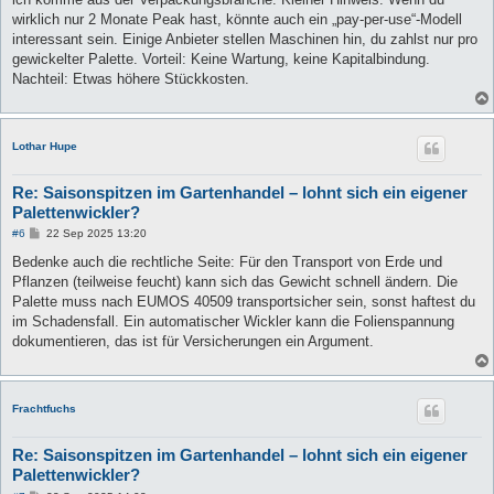
g
wirklich nur 2 Monate Peak hast, könnte auch ein „pay-per-use“-Modell
interessant sein. Einige Anbieter stellen Maschinen hin, du zahlst nur pro
gewickelter Palette. Vorteil: Keine Wartung, keine Kapitalbindung.
Nachteil: Etwas höhere Stückkosten.
Lothar Hupe
Re: Saisonspitzen im Gartenhandel – lohnt sich ein eigener
Palettenwickler?
B
#6
22 Sep 2025 13:20
e
i
Bedenke auch die rechtliche Seite: Für den Transport von Erde und
t
Pflanzen (teilweise feucht) kann sich das Gewicht schnell ändern. Die
r
a
Palette muss nach EUMOS 40509 transportsicher sein, sonst haftest du
g
im Schadensfall. Ein automatischer Wickler kann die Folienspannung
dokumentieren, das ist für Versicherungen ein Argument.
Frachtfuchs
Re: Saisonspitzen im Gartenhandel – lohnt sich ein eigener
Palettenwickler?