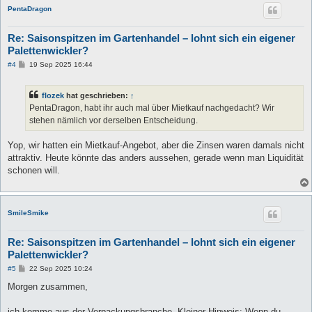
PentaDragon
Re: Saisonspitzen im Gartenhandel – lohnt sich ein eigener
Palettenwickler?
B
#4
19 Sep 2025 16:44
e
i
t
flozek
hat geschrieben:
↑
r
a
PentaDragon, habt ihr auch mal über Mietkauf nachgedacht? Wir
g
stehen nämlich vor derselben Entscheidung.
Yop, wir hatten ein Mietkauf-Angebot, aber die Zinsen waren damals nicht
attraktiv. Heute könnte das anders aussehen, gerade wenn man Liquidität
schonen will.
SmileSmike
Re: Saisonspitzen im Gartenhandel – lohnt sich ein eigener
Palettenwickler?
B
#5
22 Sep 2025 10:24
e
i
Morgen zusammen,
t
r
a
ich komme aus der Verpackungsbranche. Kleiner Hinweis: Wenn du