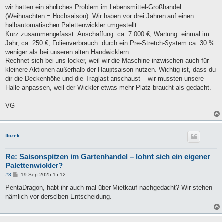
a
wir hatten ein ähnliches Problem im Lebensmittel-Großhandel
g
(Weihnachten = Hochsaison). Wir haben vor drei Jahren auf einen
halbautomatischen Palettenwickler umgestellt.
Kurz zusammengefasst: Anschaffung: ca. 7.000 €, Wartung: einmal im
Jahr, ca. 250 €, Folienverbrauch: durch ein Pre-Stretch-System ca. 30 %
weniger als bei unseren alten Handwicklern.
Rechnet sich bei uns locker, weil wir die Maschine inzwischen auch für
kleinere Aktionen außerhalb der Hauptsaison nutzen. Wichtig ist, dass du
dir die Deckenhöhe und die Traglast anschaust – wir mussten unsere
Halle anpassen, weil der Wickler etwas mehr Platz braucht als gedacht.
VG
flozek
Re: Saisonspitzen im Gartenhandel – lohnt sich ein eigener
Palettenwickler?
B
#3
19 Sep 2025 15:12
e
i
PentaDragon, habt ihr auch mal über Mietkauf nachgedacht? Wir stehen
t
nämlich vor derselben Entscheidung.
r
a
g