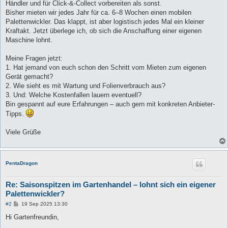
Händler und für Click-&-Collect vorbereiten als sonst.
Bisher mieten wir jedes Jahr für ca. 6–8 Wochen einen mobilen
Palettenwickler. Das klappt, ist aber logistisch jedes Mal ein kleiner
Kraftakt. Jetzt überlege ich, ob sich die Anschaffung einer eigenen
Maschine lohnt.
Meine Fragen jetzt:
1. Hat jemand von euch schon den Schritt vom Mieten zum eigenen
Gerät gemacht?
2. Wie sieht es mit Wartung und Folienverbrauch aus?
3. Und: Welche Kostenfallen lauern eventuell?
Bin gespannt auf eure Erfahrungen – auch gern mit konkreten Anbieter-
Tipps.
Viele Grüße
PentaDragon
Re: Saisonspitzen im Gartenhandel – lohnt sich ein eigener
Palettenwickler?
B
#2
19 Sep 2025 13:30
e
i
Hi Gartenfreundin,
t
r