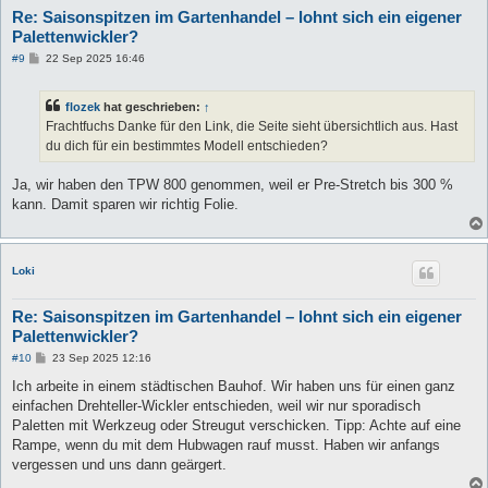
Re: Saisonspitzen im Gartenhandel – lohnt sich ein eigener
Palettenwickler?
B
#9
22 Sep 2025 16:46
e
i
t
flozek
hat geschrieben:
↑
r
a
Frachtfuchs Danke für den Link, die Seite sieht übersichtlich aus. Hast
g
du dich für ein bestimmtes Modell entschieden?
Ja, wir haben den TPW 800 genommen, weil er Pre-Stretch bis 300 %
kann. Damit sparen wir richtig Folie.
Loki
Re: Saisonspitzen im Gartenhandel – lohnt sich ein eigener
Palettenwickler?
B
#10
23 Sep 2025 12:16
e
i
Ich arbeite in einem städtischen Bauhof. Wir haben uns für einen ganz
t
einfachen Drehteller-Wickler entschieden, weil wir nur sporadisch
r
a
Paletten mit Werkzeug oder Streugut verschicken. Tipp: Achte auf eine
g
Rampe, wenn du mit dem Hubwagen rauf musst. Haben wir anfangs
vergessen und uns dann geärgert.