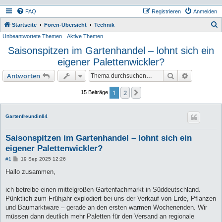
FAQ
Registrieren
Anmelden
S
Startseite
Foren-Übersicht
Technik
Unbeantwortete Themen
Aktive Themen
u
Saisonspitzen im Gartenhandel – lohnt sich ein
c
eigener Palettenwickler?
h
e
Suche
Erweiterte
Antworten
1
2
Nächste
15 Beiträge
Gartenfreundin84
Saisonspitzen im Gartenhandel – lohnt sich ein
eigener Palettenwickler?
B
#1
19 Sep 2025 12:26
e
i
Hallo zusammen,
t
r
a
ich betreibe einen mittelgroßen Gartenfachmarkt in Süddeutschland.
g
Pünktlich zum Frühjahr explodiert bei uns der Verkauf von Erde, Pflanzen
und Baumarktware – gerade an den ersten warmen Wochenenden. Wir
müssen dann deutlich mehr Paletten für den Versand an regionale